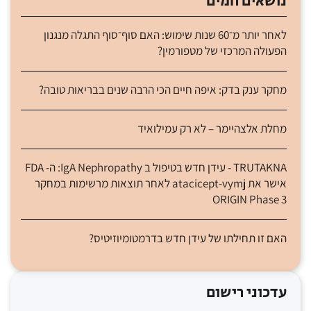
נושאים חמים
לאחר יותר מ־60 שנות שימוש: האם סוף־סוף התגלה מנגנון
הפעולה המרכזי של מטפורמין?
מחקר ענק בדק: איפה חיים הכי הרבה שנים בבריאות טובה?
מחלת אלצהיימר – לא רק עמילואיד
TRUTAKNA - עידן חדש בטיפול ב IgA Nephropathy: ה- FDA
אישר את atacicept-vymj לאחר תוצאות מרשימות במחקר
ORIGIN Phase 3
האם זו תחילתו של עידן חדש בדרמטומיוזיטיס?
עדכוני רישום