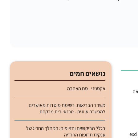
נושאים חמים
אקסטזי - סם האהבה
אה
משרד הבריאות: רשימת מוסדות מאושרים
להכשרה עיונית - טכנאי בית מרקחת
בגלל הביקושים והזיופים: המהלך החריג של
EL המתקדמת, בוצע בשבוע שעבר באמצעות מכשיר excimer
ענקית תרופות ההרזיה