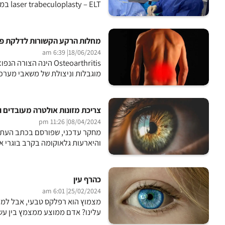
laser trabeculoplasty – ELT במחלקת עיניים במרכז הרפואי שמיר (אסף הרופא) בחמישה חולי...
מחלות הרקע הקשורות לדלקת פ
| 6:39 am
18/06/2024
Osteoarthritis הינה
מוגבלות וניצולת של משאבי מערכת
צריכת מזונות אולטרה מעובדים ו
| 11:26 pm
08/04/2024
מחקר עדכני, שפורסם בכתב העת “ח
והיארעות גלאוקומה בקרב בוגרי 
כהרף עין
| 6:01 am
25/02/2024
מצמוץ הוא רפלקס טבעי, אבל למה 
עלינו? אדם ממוצע ממצמץ בין עשר