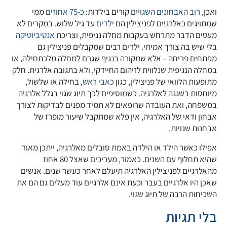
ואכן,
רוב האבחונים השגויים
קורים בילדוּת:
כ-75 אחוזים
ממי
שמתויגים כאלרגיים לפניצילין הם
ילדים
עד גיל שלוש. במקרים לא
מעטים הדבר מתרחש בעקבות מחלה נגיפית, וצריכת
אנטיביוטיקה
בלי שיש בה צורך אמיתי. ילדים רבים שמקבלים פניצילין גם
מפתחים פריחה – אלא שמקורה בנגיף שגרם למחלה מלכתחילה, או
במחלה הנגיפית שנלווית לזיהום החיידקי, ולא בתגובה אלרגית. חלק
מתופעות הלוואי של פניצילין, כגון
כאבי ראש
, בחילה או שלשול,
מיוחסות בשגגה לאלרגיה. כשמוסיפים לכך תיוג שגוי בגלל אלרגיה
במשפחה, ואת העובדה שרופאים לא תמיד מפנים לבדיקות לצורך
אבחון ודאי של האלרגיה, אין פלא שמתקבל שיעור מופרז של
אבחנות שגויות.
אפילו כאשר הילד או הילדה באמת סובלים מאלרגיה, ייתכן מאוד
שהיא תחלוף עם השנים. כאמור, מעריכים שאצל 80 אחוז
מהאלרגיים לפניצילין האלרגיה תיעלם לאחר כעשר שנים. אנשים
שאכן היו אלרגיים בעבר וכעת אינם אלרגיים עוד מעלים גם הם את
השכיחות הרבה של תיוג שגוי.
בלי תגיות