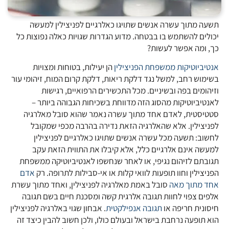
תשעה מתוך עשרה אנשים שתויגו כאלרגיים לפניצילין למעשה
יכולים להשתמש בו בבטחה. מדוע הגדרות שגויות כאלה נפוצות כל
כך, ומה אפשר לעשות?
אנטיביוטיקות ממשפחת הפניצילין
הן יעילות, בטוחות ומצויות
בשימוש רחב, למשל נגד דלקת ריאות, דלקת קרום המוח, זיהומי עור
וזיהומים בפה ובשיניים. מכל התכשירים הרפואיים, רגישות
לאנטיביוטיקות מהסוג הזה מדווחת בשכיחות הגבוהה ביותר –
סטטיסטית, לאדם אחד מתוך עשרה נאמר שהוא סובל מאלרגיה
לפניצילין. אלא שהאלרגיה הזאת נדירה בהרבה מכפי שמקובל
לחשוב:
תשעה מכל עשרה אנשים שתויגו כאלרגיים לפניצילין
למעשה אינם אלרגיים כלל, אלא קיבלו את התווית הזאת עקב
תגובתם לזיהום נגיפי, או לאחר שנחשפו לאנטיביוטיקה ממשפחת
הפניצילין וחוו תופעות לוואי קלות או אי-סבילות לתרופה. רק
אדם
אחד מתוך מאה
סובל באמת מאלרגיה לפניצילין, ואחד מתוך עשרת
אלפים צפוי לחוות תגובה אלרגית קשה ומסכנת חיים בשם תגובה
חיסונית חריפה או
תגובה אנפילקטית
. אבחון שגוי באלרגיה לפניצילין
הוא תופעה נרחבת בישראל ובעולם כולו, ולכן חשוב להבין כיצד זה