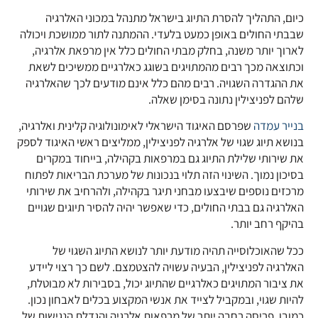
כיום, התהליך להסרת התיוג בישראל מתנהל במכוני האלרגיה
שבבתי החולים באופן כמעט בלעדי. ההמתנה לתור ממושכת ויכולה
לארוך יותר משנה, בחלק מבתי החולים כלל אין מרפאת אלרגיה,
וכתוצאה מכך רבים מהמתויגים בשוגג כאלרגיים ממשיכים לשאת
את ההגדרה השגויה. רבים מהם כלל אינם מודעים לכך שהאלרגיה
שלהם לפניצילין נתונה בסימן שאלה.
קובץ מסוג PDF
בנייר עמדה
שפרסם האיגוד הישראלי לאימונולוגיה קלינית ואלרגיה,
בנושא תיוג שגוי של אלרגיה לפניצילין, ממליצים ראשי האיגוד לספק
את שירותי שלילת התיוג גם במרפאות בקהילה, בייחוד במקרים
בסיכון נמוך. השינוי הזה תלוי בנכונות של מערכת הבריאות לפתוח
מרכזים נוספים שיבצעו מבחני תיגר בקהילה, ולהרחיב את שירותי
האלרגיה גם בבתי החולים, כדי שאפשר יהיה להסיר תיוגים שגויים
בהיקף רחב יותר.
ככל שהאוכלוסייה תהיה מודעת יותר לנושא התיוג השגוי של
האלרגיה לפניצילין, הבעיה עשויה להצטמצם. לשם כך רצוי ליידע
את ציבור המתויגים כאלרגיים שהתיוג יכול, בסבירות לא מבוטלת,
להיות שגוי, ובמקביל לצייד את אנשי המקצוע בכלים לאבחון נכון.
כמובן, פריסה רחבה יותר של מרפאות אלרגיה והגדלת הנגישות של