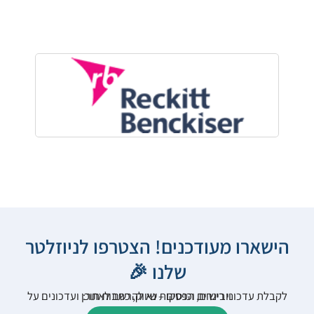
הישארו מעודכנים! הצטרפו לניוזלטר
שלנו 🎉
לקבלת עדכוני רישום, הפסקות שיווק, כתבות תוכן ועדכונים על וובינרים וכנסים – נא להרשם לאתר: