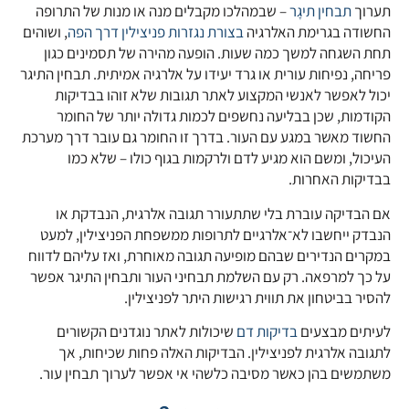
תערוך
תבחין תיגָר
– שבמהלכו מקבלים מנה או מנות של התרופה
קובץ מסוג PDF
החשודה בגרימת האלרגיה
בצורת נגזרות פניצילין דרך הפה
, ושוהים
תחת השגחה למשך כמה שעות. הופעה מהירה של תסמינים כגון
פריחה, נפיחות עורית או גרד יעידו על אלרגיה אמיתית. תבחין התיגר
יכול לאפשר לאנשי המקצוע לאתר תגובות שלא זוהו בבדיקות
הקודמות, שכן בבליעה נחשפים לכמות גדולה יותר של החומר
החשוד מאשר במגע עם העור. בדרך זו החומר גם עובר דרך מערכת
העיכול, ומשם הוא מגיע לדם ולרקמות בגוף כולו – שלא כמו
בבדיקות האחרות.
אם הבדיקה עוברת בלי שתתעורר תגובה אלרגית, הנבדקת או
הנבדק ייחשבו לא־אלרגיים לתרופות ממשפחת הפניצילין, למעט
במקרים הנדירים שבהם מופיעה תגובה מאוחרת, ואז עליהם לדווח
על כך למרפאה. רק עם השלמת תבחיני העור ותבחין התיגר אפשר
להסיר בביטחון את תווית רגישות היתר לפניצילין.
קובץ מסוג PDF
לעיתים מבצעים
בדיקות דם
שיכולות לאתר נוגדנים הקשורים
לתגובה אלרגית לפניצילין. הבדיקות האלה פחות שכיחות, אך
משתמשים בהן כאשר מסיבה כלשהי אי אפשר לערוך תבחין עור.