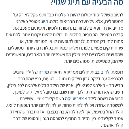
מה הבעיה עם תיוג שגוי?
לתיוג משולל יסוד יכולות להיות השלכות כבדות משקל לא רק על
המטופלים, אלא על מערכת הבריאות כולה.
תיוג
מטופל כאלרגי
מחייב את הרופאים לבחור בתרופות חלופיות ולעיתים מעכב את
קבלת הטיפול. התרופות החלופיות יכולות להיות יקרות יותר, להתאים
פחות לחיידק המזהם, לגרום לתופעות לוואי חמורות יותר, או
שהחיידקים צפויים לפתח אליהן עמידות בקלות רבה יותר. מטופלים
שמתויגים כאלרגיים לפניצילין מתאשפזים יותר מאחרים, והאשפוזים
שלהם, סטטיסטית, ממושכים יותר.
רופאת
ילדים
בבית חולים אמריקאי תיארה
מקרה
של ילד שהגיע
למרפאה עם דלקת גרון חיידקית ותויג – בטעות, כפי שהתברר
בדיעבד – כאלרגי לפניצילין: אביו של הילד סבל מאלרגיה לפניצילין,
חשב שהיא תורשתית, ולכן דיווח שגם בנו סובל מאלרגיה. לפיכך,
הרופאה רשמה לילד
אנטיביוטיקה
בשם קלינדמיצין, ששייכת
למשפחה אחרת ויכולה להיות פחות יעילה ולגרום יותר תופעות לוואי.
הילד החל בטיפול, אך לא חלה הטבה במצבו. אז התברר שהחיידק
עמיד לקלינדמיצין, הזיהום החריף למורסה בגרון ובסופו של דבר
הילד אושפז.