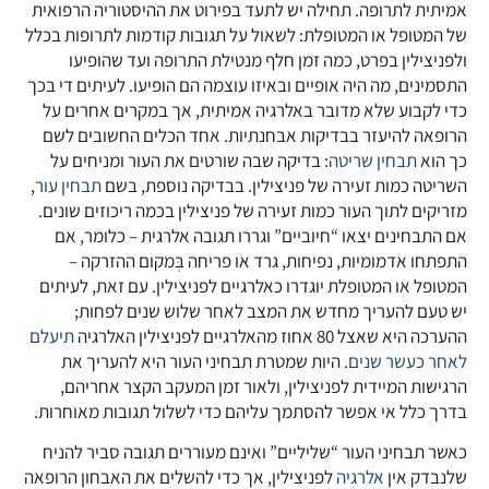
אמיתית לתרופה. תחילה יש לתעד בפירוט את ההיסטוריה הרפואית
של המטופל או המטופלת: לשאול על תגובות קודמות לתרופות בכלל
ולפניצילין בפרט, כמה זמן חלף מנטילת התרופה ועד שהופיעו
התסמינים, מה היה אופיים ובאיזו עוצמה הם הופיעו. לעיתים די בכך
כדי לקבוע שלא מדובר באלרגיה אמיתית, אך במקרים אחרים על
הרופאה להיעזר בבדיקות אבחנתיות. אחד הכלים החשובים לשם
כך הוא
תבחין שריטה
: בדיקה שבה שורטים את העור ומניחים על
השריטה כמות זעירה של פניצילין. בבדיקה נוספת, בשם
תבחין עור
,
מזריקים לתוך העור כמות זעירה של פניצילין בכמה ריכוזים שונים.
אם התבחינים יצאו “חיוביים” וגררו תגובה אלרגית – כלומר, אם
התפתחו אדמומיות, נפיחות, גרד או פריחה בְּמקום ההזרקה –
המטופל או המטופלת יוגדרו כאלרגיים לפניצילין. עם זאת, לעיתים
יש טעם להעריך מחדש את המצב לאחר שלוש שנים לפחות;
ההערכה היא שאצל 80 אחוז מהאלרגיים לפניצילין האלרגיה
תיעלם
לאחר כעשר שנים
. היות שמטרת תבחיני העור היא להעריך את
הרגישות המיידית לפניצילין, ולאור זמן המעקב הקצר אחריהם,
בדרך כלל אי אפשר להסתמך עליהם כדי לשלול תגובות מאוחרות.
כאשר תבחיני העור “שליליים” ואינם מעוררים תגובה סביר להניח
שלנבדק אין
אלרגיה
לפניצילין, אך כדי להשלים את האבחון הרופאה