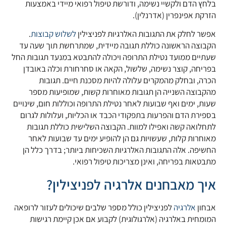
בלחץ הדם ולקשיי נשימה, ודורשת טיפול רפואי מיידי באמצעות
הזרקת אפינפרין (אדרנלין).
קובץ מסוג PDF
אפשר לחלק את התגובות האלרגיות לפניצילין
לשלוש קבוצות
.
הקבוצה הראשונה כוללת תגובה מיידית, שמתרחשת תוך שעה עד
שעתיים ממועד נטילת התרופה ויכולה להתבטא במנעד תגובות החל
בפריחה, קוצר נשימה, שלשול, הקאה או סחרחורת וכלה באובדן
הכרה, ובחלק מהמקרים עלולה להיות מסכנת חיים. תגובות
מהקבוצה השנייה הן תגובות מאוחרות קשות, שמופיעות מספר
שעות, ימים ואף שבועות לאחר נטילת התרופה וכוללות חום, שינויים
בספירת הדם והפרעות בתפקודי הכבד או הכליות, ועלולות לגרום
לתחלואה קשה ואפילו למוות. הקבוצה השלישית כוללת תגובות
מאוחרות קלות, שעשויות גם הן להופיע ימים עד שבועות לאחר
החשיפה. אלה התגובות האלרגיות השכיחות ביותר; בדרך כלל הן
מתבטאות בפריחה, ואינן מצריכות טיפול רפואי.
איך מאבחנים אלרגיה לפניצילין?
אבחון
אלרגיה
לפניצילין כולל מספר שלבים שיכולים לעזור לרופאה
המומחית באלרגיה (אלרגולוגית) לקבוע אם אכן קיימת רגישות