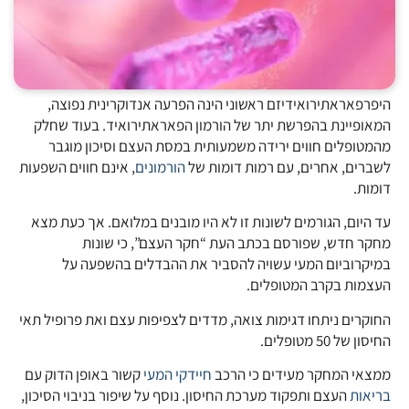
היפרפאראתירואידיזם ראשוני הינה הפרעה אנדוקרינית נפוצה,
המאופיינת בהפרשת יתר של הורמון הפאראתירואיד. בעוד שחלק
מהמטופלים חווים ירידה משמעותית במסת העצם וסיכון מוגבר
לשברים, אחרים, עם רמות דומות של
הורמונים
, אינם חווים השפעות
דומות.
עד היום, הגורמים לשונות זו לא היו מובנים במלואם. אך כעת מצא
מחקר חדש, שפורסם בכתב העת “חקר העצם”, כי שונות
במיקרוביום המעי עשויה להסביר את ההבדלים בהשפעה על
העצמות בקרב המטופלים.
החוקרים ניתחו דגימות צואה, מדדים לצפיפות עצם ואת פרופיל תאי
החיסון של 50 מטופלים.
ממצאי המחקר מעידים כי הרכב
חיידקי המעי
קשור באופן הדוק עם
בריאות
העצם ותפקוד מערכת החיסון. נוסף על שיפור בניבוי הסיכון,