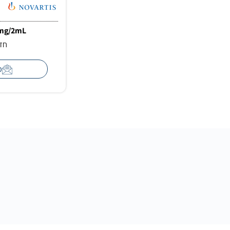
0mg/2mL
חזר
מ