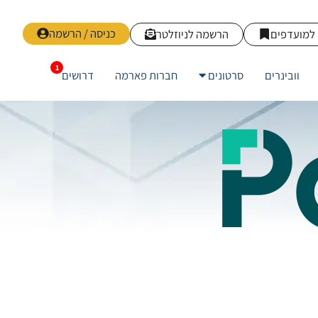
כניסה / הרשמה
למועדפים
הרשמה לניוזלטר
וובינרים
סרטונים
חברות פארמה
דרושים