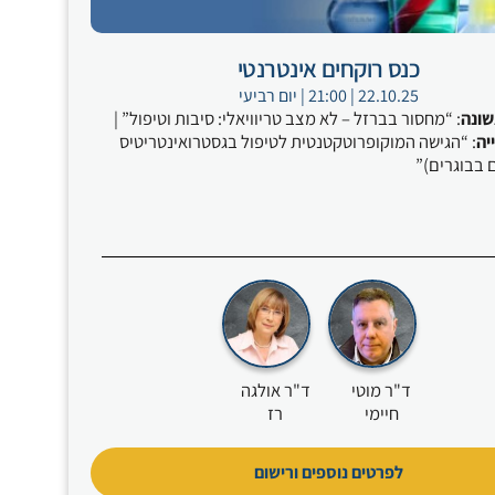
כנס רוקחים אינטרנטי
22.10.25 | 21:00 | יום רביעי
ונה
: “מחסור בברזל – לא מצב טריוויאלי: סיבות וטיפול” |
יה
: “הגישה המוקופרוטקטנטית לטיפול בגסטרואינטריטיס
ם בבוגרים)”
ד"ר מוטי
ד"ר אולגה
חיימי
רז
לפרטים נוספים ורישום