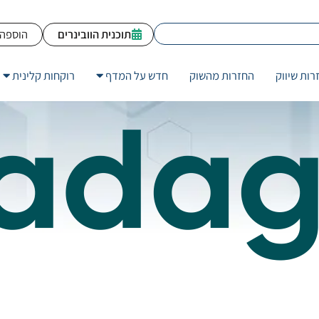
תוכנית הוובינרים
הוספה 
רות שיווק
החזרות מהשוק
חדש על המדף
רוקחות קלינית