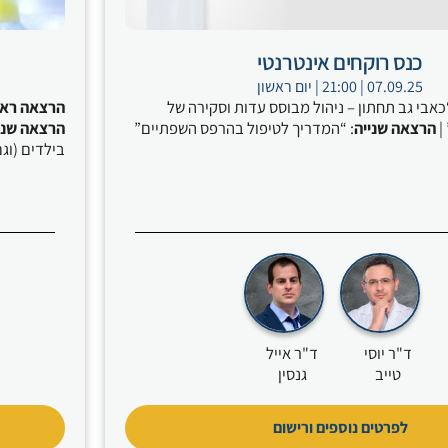
כנס רוקחים אינטרנטי
07.09.25 | 21:00 | יום ראשון
“כאבי גב תחתון – ניהול מבוסס עדות וסקירה של
הרצאה ראש
|
הרצאה שנייה
: “המדריך לטיפול בהרפס השפתיים”
הרצאה שני
בילדים (וג
ד"ר יוסי
ד"ר אייל
טייב
גנסין
לפרטים נוספים ורישום