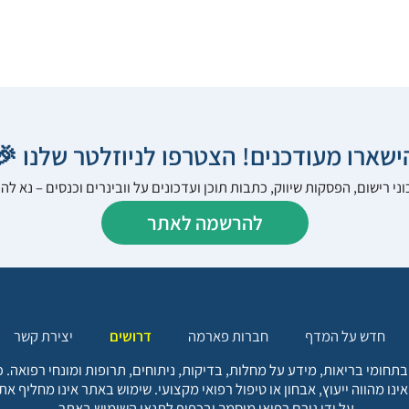
הישארו מעודכנים! הצטרפו לניוזלטר שלנו 
ני רישום, הפסקות שיווק, כתבות תוכן ועדכונים על וובינרים וכנסים – נא 
להרשמה לאתר
יצירת קשר
דרושים
חברות פארמה
חדש על המדף
בתחומי בריאות, מידע על מחלות, בדיקות, ניתוחים, תרופות ומונחי רפואה
אינו מהווה ייעוץ, אבחון או טיפול רפואי מקצועי. שימוש באתר אינו מחליף א
על ידי גורם רפואי מוסמך ובכפוף לתנאי השימוש באתר.