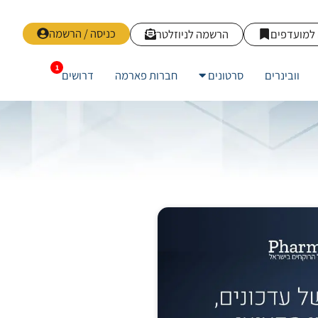
כניסה / הרשמה
למועדפים
הרשמה לניוזלטר
וובינרים
סרטונים
חברות פארמה
דרושים