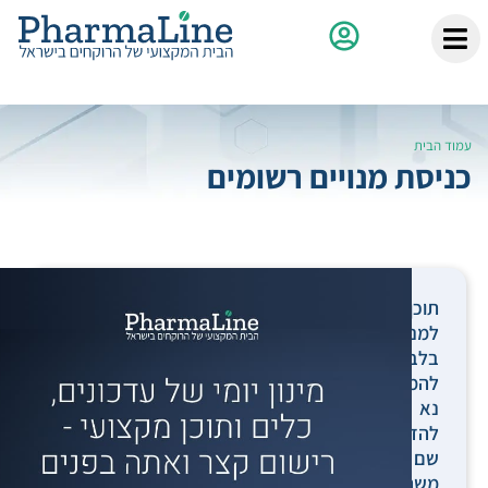
עמוד הבית
כניסת מנויים רשומים
תוכן
למנויים
בלבד.
להמשך,
נא
להזין
שם
משתמש