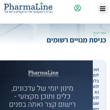
עמוד הבית
כניסת מנויים רשומים
תוכן
למנויים
בלבד.
להמשך,
נא
להזין
שם
משתמש