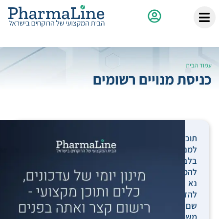
עמוד הבית
כניסת מנויים רשומים
תוכן
למנויים
בלבד.
להמשך,
נא
להזין
שם
משתמש