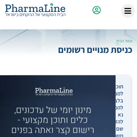
עמוד הבית
כניסת מנויים רשומים
תוכן
למנויים
בלבד.
להמשך,
נא
להזין
שם
משתמש