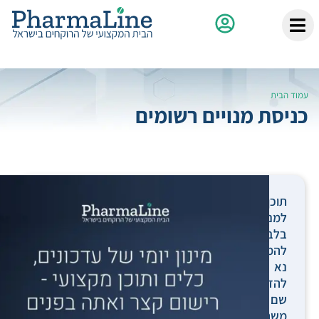
עמוד הבית
כניסת מנויים רשומים
תוכן
למנויים
בלבד.
להמשך,
נא
להזין
שם
משתמש