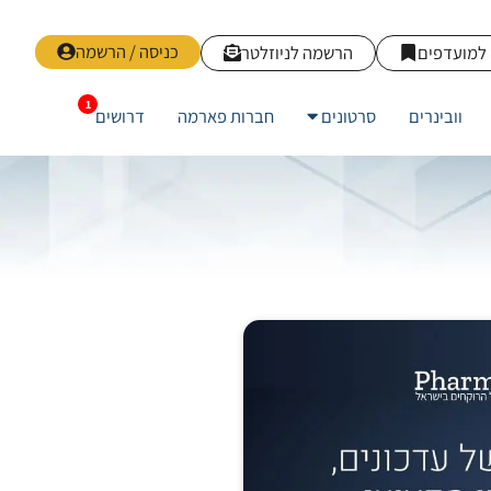
כניסה / הרשמה
למועדפים
הרשמה לניוזלטר
וובינרים
סרטונים
חברות פארמה
דרושים