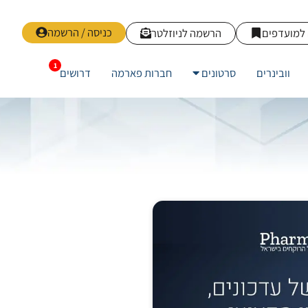
כניסה / הרשמה
למועדפים
הרשמה לניוזלטר
וובינרים
סרטונים
חברות פארמה
דרושים