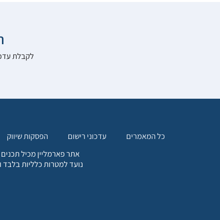

להרשם לאתר:
הפסקות שיווק
עדכוני רישום
כל המאמרים
. כל המידע המופיע באתר זה
ת אחריות הגולש לקבלת ייעוץ