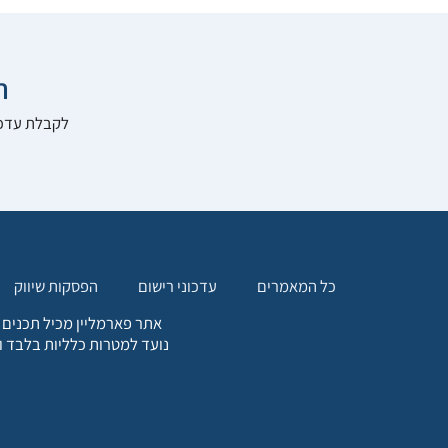

להרשם לאתר:
הפסקות שיווק
עדכוני רישום
כל המאמרים
. כל המידע המופיע באתר זה
ת אחריות הגולש לקבלת ייעוץ