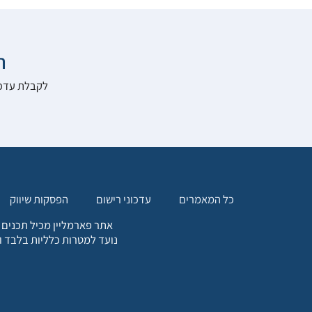

להרשם לאתר:
הפסקות שיווק
עדכוני רישום
כל המאמרים
. כל המידע המופיע באתר זה
ת אחריות הגולש לקבלת ייעוץ