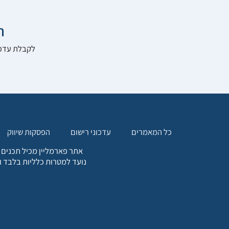

להרשם לאתר:
הפסקות שיווק
עדכוני רישום
כל המאמרים
. כל המידע המופיע באתר זה
ת אחריות הגולש לקבלת ייעוץ