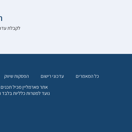

להרשם לאתר:
הפסקות שיווק
עדכוני רישום
כל המאמרים
. כל המידע המופיע באתר זה
ת אחריות הגולש לקבלת ייעוץ