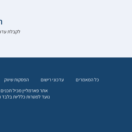

להרשם לאתר:
הפסקות שיווק
עדכוני רישום
כל המאמרים
. כל המידע המופיע באתר זה
ת אחריות הגולש לקבלת ייעוץ