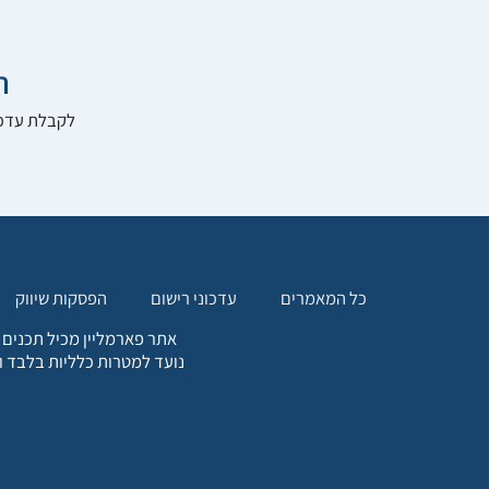

להרשם לאתר:
הפסקות שיווק
עדכוני רישום
כל המאמרים
. כל המידע המופיע באתר זה
ת אחריות הגולש לקבלת ייעוץ