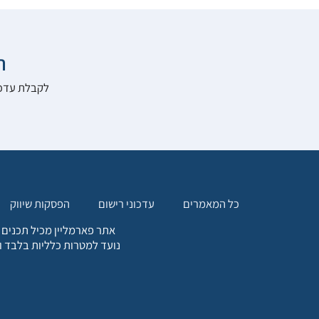

להרשם לאתר:
הפסקות שיווק
עדכוני רישום
כל המאמרים
. כל המידע המופיע באתר זה
ת אחריות הגולש לקבלת ייעוץ