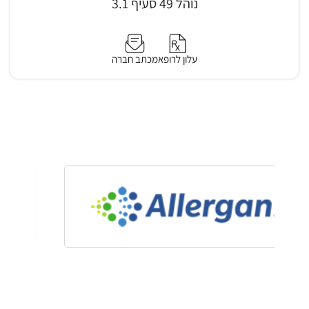
נוהל 49 סעיף 3.1
עלון לרופא
מכתב חברה