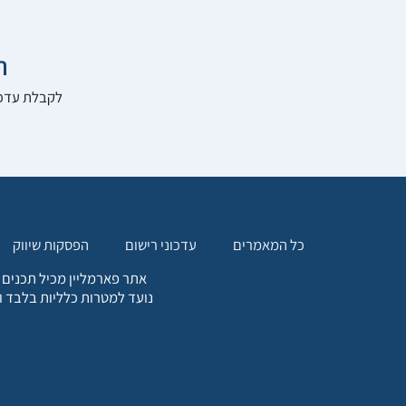

להרשם לאתר:
הפסקות שיווק
עדכוני רישום
כל המאמרים
. כל המידע המופיע באתר זה
ת אחריות הגולש לקבלת ייעוץ