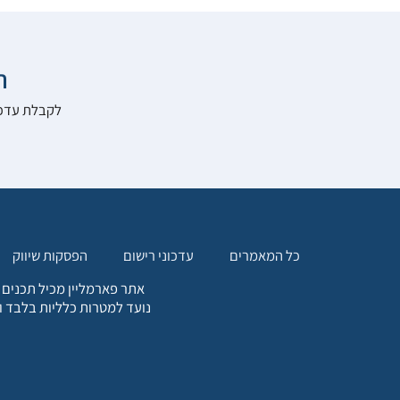

להרשם לאתר:
הפסקות שיווק
עדכוני רישום
כל המאמרים
. כל המידע המופיע באתר זה
ת אחריות הגולש לקבלת ייעוץ