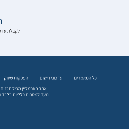

להרשם לאתר:
הפסקות שיווק
עדכוני רישום
כל המאמרים
. כל המידע המופיע באתר זה
ת אחריות הגולש לקבלת ייעוץ