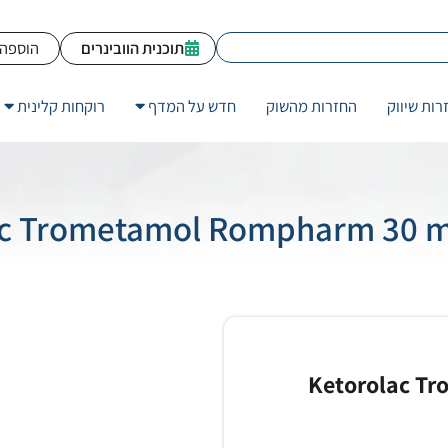
תוכנית הוובינרים
הוספה 
רות שיווק
החזרות מהשוק
חדש על המדף
רוקחות קלינית
Ketorolac T