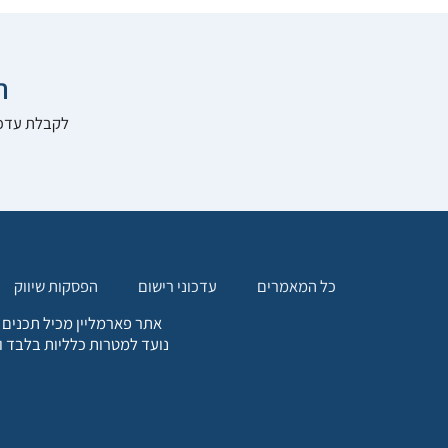

להרשם לאתר:
הפסקות שיווק
עדכוני רישום
כל המאמרים
. כל המידע המופיע באתר זה
ת אחריות הגולש לקבלת ייעוץ