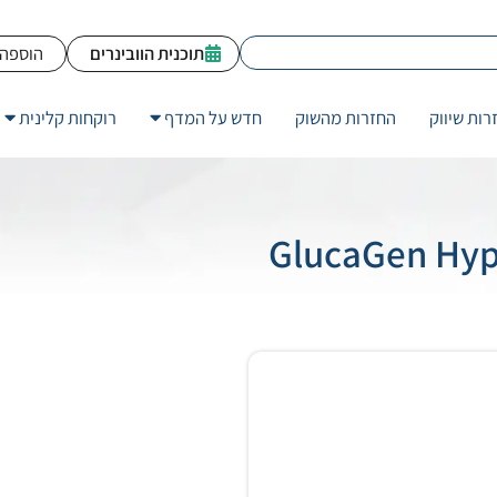
תוכנית הוובינרים
הוספה 
רות שיווק
החזרות מהשוק
חדש על המדף
רוקחות קלינית