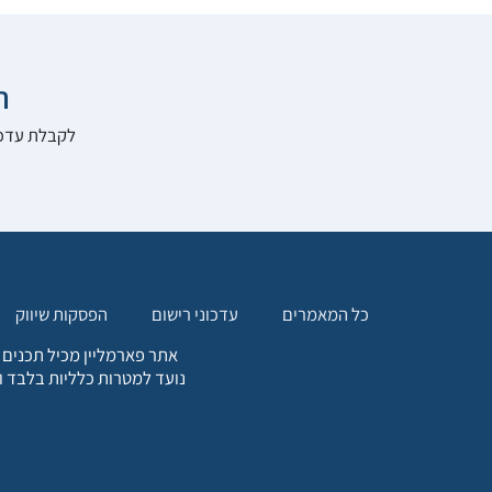

להרשם לאתר:
הפסקות שיווק
עדכוני רישום
כל המאמרים
. כל המידע המופיע באתר זה
ת אחריות הגולש לקבלת ייעוץ