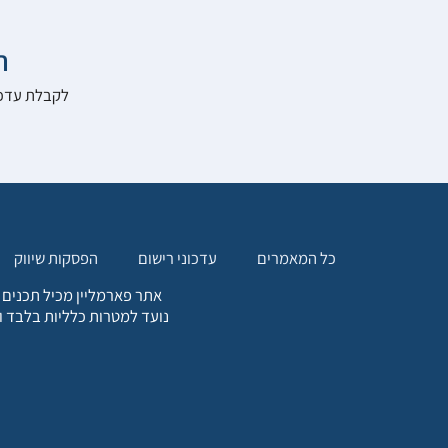

להרשם לאתר:
הפסקות שיווק
עדכוני רישום
כל המאמרים
. כל המידע המופיע באתר זה
ת אחריות הגולש לקבלת ייעוץ