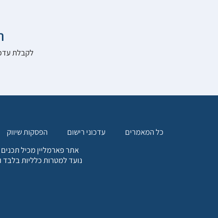

להרשם לאתר:
הפסקות שיווק
עדכוני רישום
כל המאמרים
. כל המידע המופיע באתר זה
ת אחריות הגולש לקבלת ייעוץ