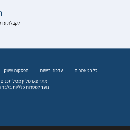

להרשם לאתר:
הפסקות שיווק
עדכוני רישום
כל המאמרים
. כל המידע המופיע באתר זה
ת אחריות הגולש לקבלת ייעוץ