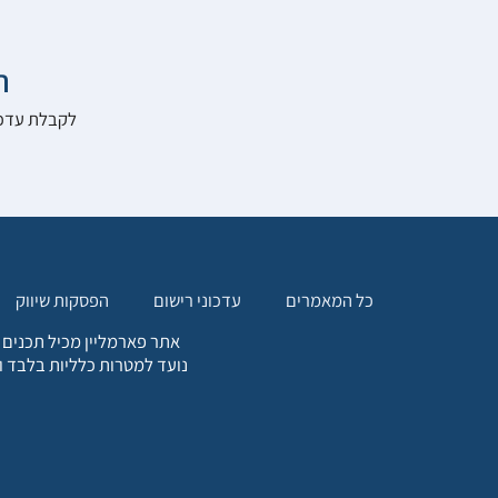

להרשם לאתר:
הפסקות שיווק
עדכוני רישום
כל המאמרים
. כל המידע המופיע באתר זה
ת אחריות הגולש לקבלת ייעוץ