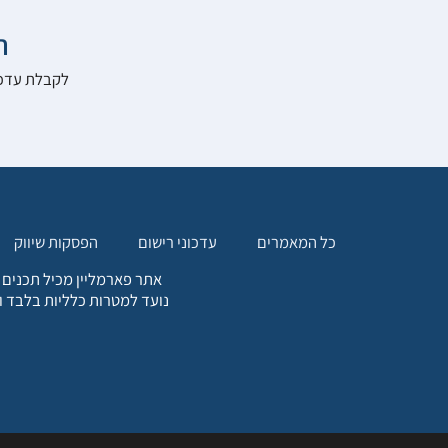

להרשם לאתר:
הפסקות שיווק
עדכוני רישום
כל המאמרים
. כל המידע המופיע באתר זה
ת אחריות הגולש לקבלת ייעוץ