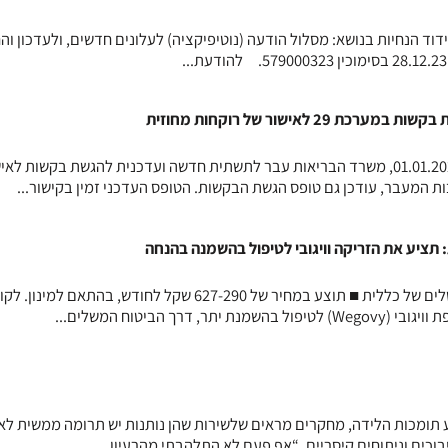
וד הנחיות בנושא: מסלול הודעה (נוטיפיקציה) לעלונים חדשים, ולעדכון וה
2 לאישור של רוקחות מחוזית
ברצוננו לעדכן כי החל מתאריך 01.01.2025, משרד הבריאות עבר לתשתית חדשה ועדכנית להגשת בקשות לא
תציע את הזריקה וויגובי לטיפול בהשמנה בהנחה
הזריקה וויגובי נכנסת לביטוח המשלים של כללית ■ תוצע במחיר של 627-290 שקל לחודש, בהתאם למינ
דרך הביטוח המשלים...
תומכות הלידה, מחקרים מראים שלשירות שהן נותנות יש תרומה ממשית לא
בוכים וניתוחים קיסריים. “אף פעם לא התלהבתי מהרעיון...