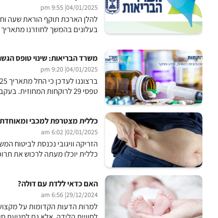
| 9:55 pm
04/01/2025
להלן הארכת תוקף הוראת שעה וחיד
בעלונים בהמשך לחוזרנו מתאריך 28.12.23 בסימוכין 579000323. להודעת...
משרד הבריאות: שינוי טופס הגשת בקשות במערכת 9
| 9:20 pm
04/01/2025
טפסי 29 לרוקחות המחוזית. בעקבות המעבר, עודכן גם טופס הגשת הבקשות. הטופס העדכני זמין בקישור...
כללית מצטרפת למכבי ומאוחדת: 
| 6:02 am
02/01/2025
כללית יוכלו מעתה לרכוש את תרופת וויגובי (Wegovy) לטיפול בהשמנת יתר, 
האם כדאי ללדת עם דוּלה?
| 6:56 am
29/12/2024
למרות הדעות הקדומות על מקצוע 
לחוויית הלידה, אלא גם למניעת סי