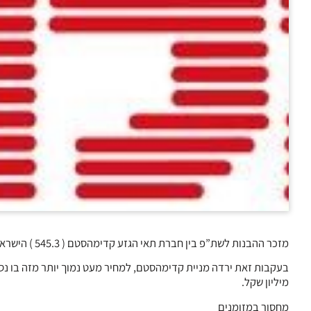
מזכר ההבנות לשת”פ בין חברת תאי הגזע קדימהסטם ( 545.3 ) הישראלית לבין חברת Corestem הקוריאנית, לא הבשיל לכדי הסכם מחייב.
מיליון שקל.
מחסור במזומנים