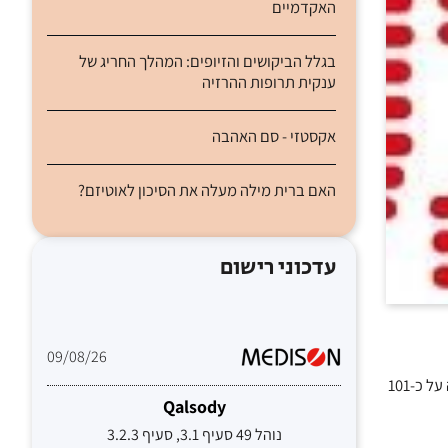
האקדמיים
בגלל הביקושים והזיופים: המהלך החריג של
ענקית תרופות ההרזיה
אקסטזי - סם האהבה
האם ברית מילה מעלה את הסיכון לאוטיזם?
עדכוני רישום
09/08/26
בעקבות זאת ירדה מניית קדימהסטם, למחיר מעט נמוך יותר מזה בו נסחרה החברה ערב ההודעה על חתימת מזכר ההבנות. שווי החברה עומד עתה על כ-101
Qalsody
נוהל 49 סעיף 3.1, סעיף 3.2.3