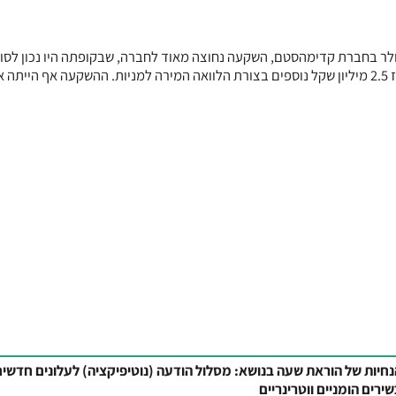
עולה היה אמור תחילה להוביל להשקעה של 7 מיליון דולר בחברת קדימהסטם, השקעה נחוצה מאוד לחברה, שבקופתה היו נכו
השלישי של 2016, 2.5 מיליון שקל בלבד, ובעלי השליטה השקיעו בה מאז 2.5 מיליון שקל נוספים בצורת הלוואה המירה למניות. ההשקעה אף היי
חיות של הוראת שעה בנושא: מסלול הודעה (נוטיפיקציה) לעלונים חדשים
ירים הומניים ווטרינריים