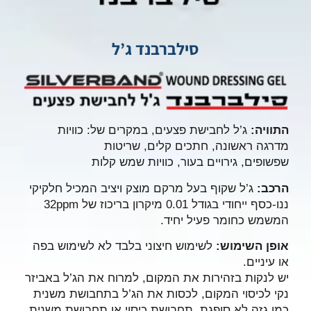
סילברבנד ג’ל
התוויה:
ג’ל לחבישת פצעים, במקרים של: כוויות
מדרגה ראשונה, חתכים קלים, שריטות
שפשופים, גירויים בעור, כוויות שמש קלות
הרכב:
ג’ל שקוף בעל מרקם מוצק ויציב המכיל חלקיקי
ננו-כסף ייחודי בגודל 0.01 מיקרון בריכוז של 32ppm
המשמש כחומר פעיל יחיד.
אופן השימוש:
לשימוש חיצוני בלבד לא לשימוש בפה
או עיניים.
יש לנקות בזהירות את המקום, למרוח את הג’ל באביזר
נקי לכיסוי המקום, לכסות את הג’ל בתחבושת משנית
כמו גזה לא סופגת, תחבושת כיסוי או תחבושת משנית