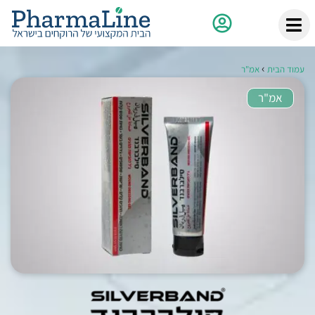
›
עמוד הבית
אמ"ר
אמ"ר