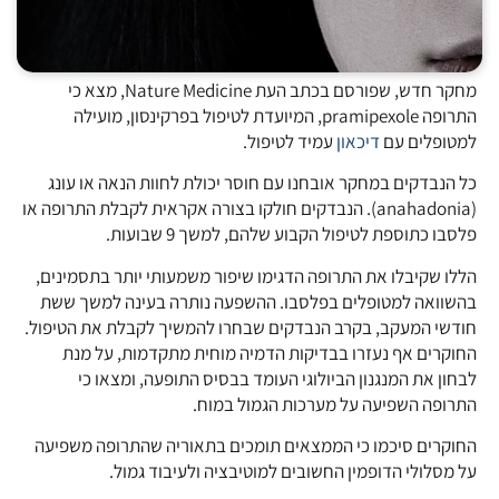
מחקר חדש, שפורסם בכתב העת Nature Medicine, מצא כי
התרופה pramipexole, המיועדת לטיפול בפרקינסון, מועילה
למטופלים עם
דיכאון
עמיד לטיפול.
כל הנבדקים במחקר אובחנו עם חוסר יכולת לחוות הנאה או עונג
(anahadonia). הנבדקים חולקו בצורה אקראית לקבלת התרופה או
פלסבו כתוספת לטיפול הקבוע שלהם, למשך 9 שבועות.
הללו שקיבלו את התרופה הדגימו שיפור משמעותי יותר בתסמינים,
בהשוואה למטופלים בפלסבו. ההשפעה נותרה בעינה למשך ששת
חודשי המעקב, בקרב הנבדקים שבחרו להמשיך לקבלת את הטיפול.
החוקרים אף נעזרו בבדיקות הדמיה מוחית מתקדמות, על מנת
לבחון את המנגנון הביולוגי העומד בבסיס התופעה, ומצאו כי
התרופה השפיעה על מערכות הגמול במוח.
החוקרים סיכמו כי הממצאים תומכים בתאוריה שהתרופה משפיעה
על מסלולי הדופמין החשובים למוטיבציה ולעיבוד גמול.