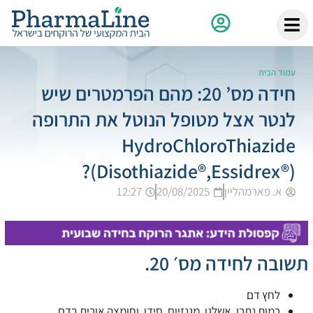
עמוד הבית
חידה מס’ 20: מהם הפרמטרים שיש
לנטר אצל מטופל הנוטל את התרופה
HydroChloroThiazide
(Disothiazide®,Essidrex®)?
א. פארמהליין
20/08/2025
12:27
תשובה לחידה מס׳ 20.
לחץ דם
רמות נתרן, אשלגן, מגנזיום, סידן, וחומצה אורית בדם