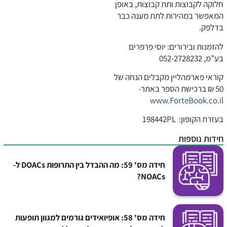
חלוקה לקבוצות ותת קבוצות, באופן
המאפשר במהירות לתת מענה כבר
בדלפק.
להזמנות ובירורים: יוסי פרפרים
בע”מ, 052-2728232
קוראי פארמהליין מקבלים הנחה של
50 ₪ ברכישת הספר באתר-
www.ForteBook.co.il
בעזרת הקופון: 198442PL
חידות נוספות
חידה מס' 59: מה ההבדל בין התרופות DOACs ל-
NOACs?
חידה מס' 58: אופיואידים גורמים למגוון תופעות