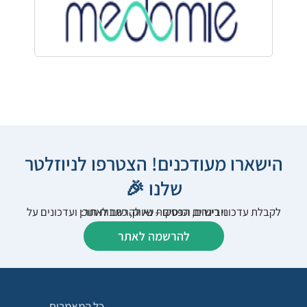
הישארו מעודכנים! הצטרפו לניוזלטר
שלנו 🎉
לקבלת עדכוני רישום, הפסקות שיווק, כתבות תוכן ועדכונים על וובינרים וכנסים – נא להרשם לאתר:
להרשמה לאתר
כל המאמרים