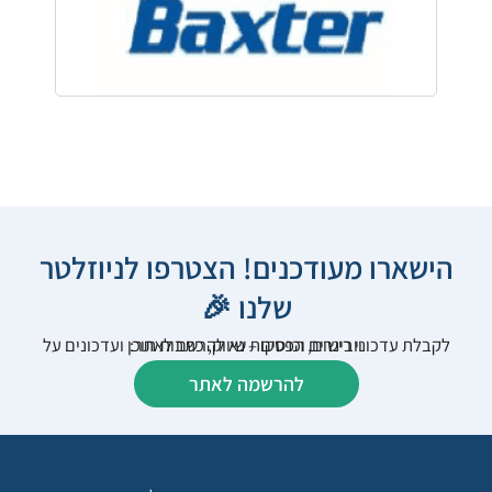
הישארו מעודכנים! הצטרפו לניוזלטר
שלנו 🎉
לקבלת עדכוני רישום, הפסקות שיווק, כתבות תוכן ועדכונים על וובינרים וכנסים – נא להרשם לאתר:
להרשמה לאתר