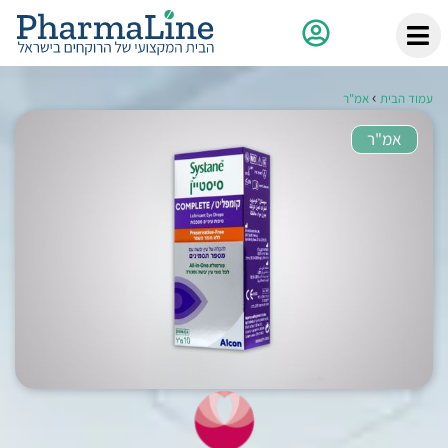
›
עמוד הבית
אמ"ר
אמ"ר