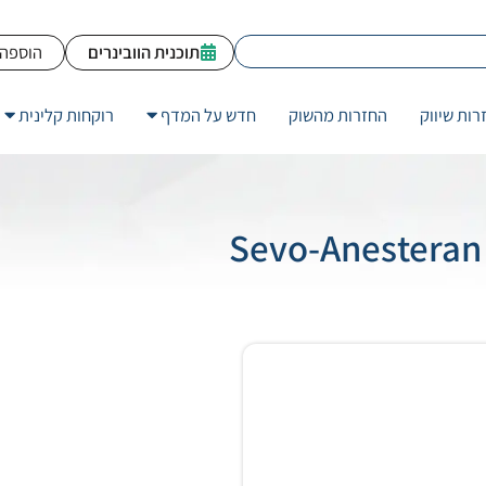
תוכנית הוובינרים
הוספה 
רות שיווק
החזרות מהשוק
חדש על המדף
רוקחות קלינית