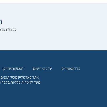

להרשם לאתר:
הפסקות שיווק
עדכוני רישום
כל המאמרים
. כל המידע המופיע באתר זה
ת אחריות הגולש לקבלת ייעוץ