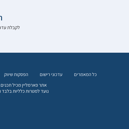

להרשם לאתר:
הפסקות שיווק
עדכוני רישום
כל המאמרים
. כל המידע המופיע באתר זה
ת אחריות הגולש לקבלת ייעוץ