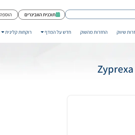
תוכנית הוובינרים
הוספה 
רות שיווק
החזרות מהשוק
חדש על המדף
רוקחות קלינית