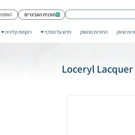
תוכנית הוובינרים
הוספה 
רות שיווק
החזרות מהשוק
חדש על המדף
רוקחות קלינית