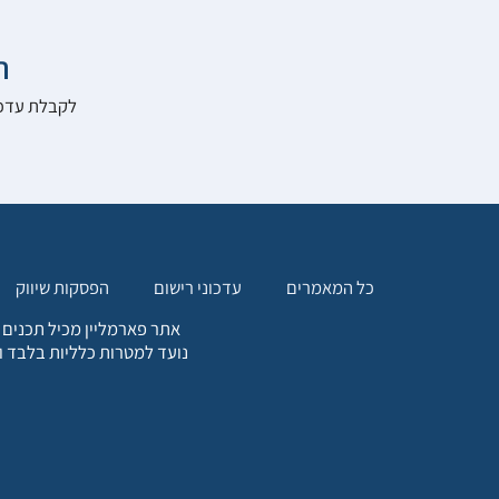

להרשם לאתר:
הפסקות שיווק
עדכוני רישום
כל המאמרים
. כל המידע המופיע באתר זה
ת אחריות הגולש לקבלת ייעוץ