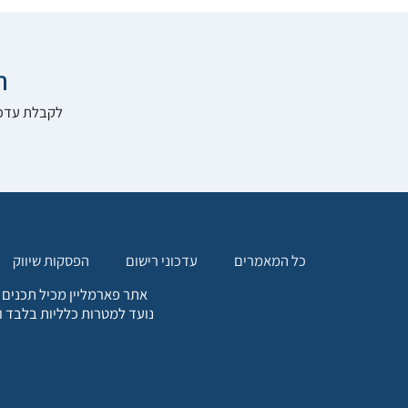

להרשם לאתר:
הפסקות שיווק
עדכוני רישום
כל המאמרים
. כל המידע המופיע באתר זה
ת אחריות הגולש לקבלת ייעוץ