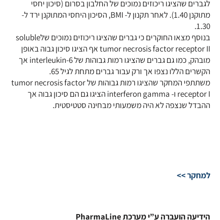
לגברים שהציגו ריכוזים נמוכים של החלבון בסרום (סיכון יחסי
מתוקנן 1.40). לאחר תקנון ל- BMI, הסיכון היחסי המתוקנן ירד ל-
1.30.
בנוסף מצאו החוקרים כי גברים שהציגו ריכוזים נמוכים שלsoluble
tumor necrosis factor receptor II אף הציגו סיכון גבוה באופן
מובהק, כמו גם גברים שהציגו רמות גבוהות של interleukin-6 אך
הקשרים הללו נצפו אך ורק עבור גברים מתחת לגיל 65.
משתתפי המחקר שהציגו רמות גבוהות של tumor necrosis factor
receptor I ו- interferon gamma הציגו גם הם סיכון גבוה אך
ההבדל שנצפה לא היה משמעותי מבחינה סטטיסטית.
למחקר >>
הידיעה הועברה ע”י מערכת PharmaLine