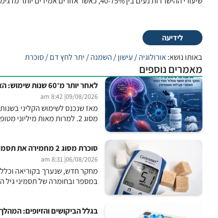
שיעורי ההישרדות נעים בין 40-75%, כאשר אזורים אמידים יותר מדגימים שיעורי הישרדות גבוהים יותר עקב אבחנה מוקדמת וגישה משופרת לטיפול.
לידיעה
באותו נושא:
אורולוגיה
/
עישון
/
השמנה
/
יתר לחץ דם
/
סוכרת
מאמרים נוספים
לאחר יותר מ־60 שנות שימוש: האם סוף־סוף התגלה מנגנון הפעולה המרכזי של מטפורמין?
| 8:42 am
09/08/2026
מסוג 2. למרות מאות מיליוני מטופלים ברחבי העולם ועשרות שנים של מחקר, מנגנון הפעולה המדויק...
סוכרת מסוג 2 מחמירה את תסמיני גיל המעבר
| 8:31 am
06/08/2026
מחקר חדש, שנערך בקוריאה וכלל כ-300 נשים בגילאים 40-64, מצ
במספר ובחומרה של תסמיני גיל ה
בגלל הביקושים והזיופים: המהלך