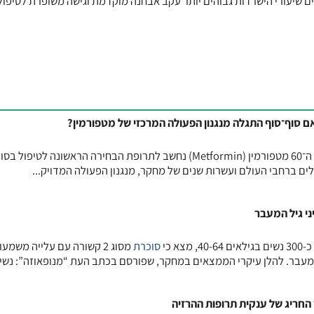
מאז שנכנס לשימוש הקליני בשנות ה־60 מטפורמין (Metformin) נחשב לתרופת הבחירה הראשונה לטיפו
א כי
סוכרת
מסוג 2 קשורה עם עלייה משמע
מעבר. להלן עיקרי הממצאים במחקר, שפורסם בכתב העת “מנופאוזה”: נשים
 החריג של ענקית תרופות ההרזיה