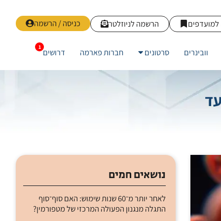
כניסה / הרשמה
למועדפים
הרשמה לניוזלטר
וובינרים
סרטונים
חברות פארמה
דרושים
עד
נושאים חמים
לאחר יותר מ־60 שנות שימוש: האם סוף־סוף
התגלה מנגנון הפעולה המרכזי של מטפורמין?