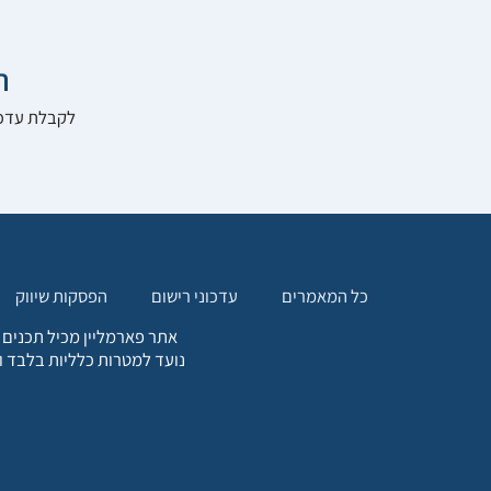

להרשם לאתר:
הפסקות שיווק
עדכוני רישום
כל המאמרים
. כל המידע המופיע באתר זה
ת אחריות הגולש לקבלת ייעוץ