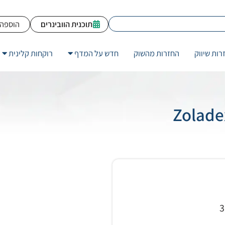
תוכנית הוובינרים
הוספה 
רות שיווק
החזרות מהשוק
חדש על המדף
רוקחות קלינית