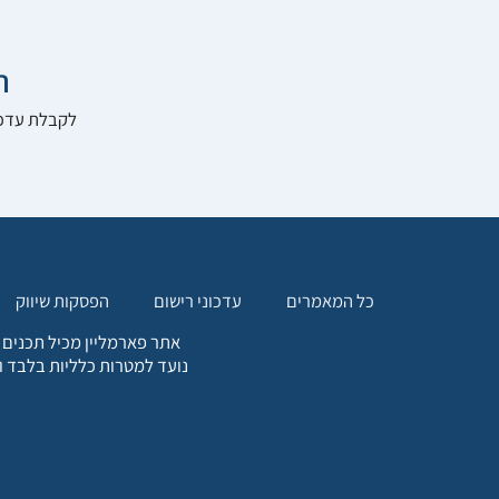

להרשם לאתר:
הפסקות שיווק
עדכוני רישום
כל המאמרים
. כל המידע המופיע באתר זה
ת אחריות הגולש לקבלת ייעוץ