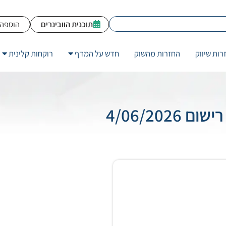
תוכנית הוובינרים
הוספה 
רות שיווק
החזרות מהשוק
חדש על המדף
רוקחות קלינית