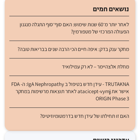
נושאים חמים
לאחר יותר מ־60 שנות שימוש: האם סוף־סוף התגלה מנגנון
הפעולה המרכזי של מטפורמין?
מחקר ענק בדק: איפה חיים הכי הרבה שנים בבריאות טובה?
מחלת אלצהיימר – לא רק עמילואיד
TRUTAKNA - עידן חדש בטיפול ב IgA Nephropathy: ה- FDA
אישר את atacicept-vymj לאחר תוצאות מרשימות במחקר
ORIGIN Phase 3
האם זו תחילתו של עידן חדש בדרמטומיוזיטיס?