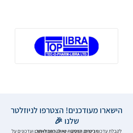
הישארו מעודכנים! הצטרפו לניוזלטר
שלנו 🎉
לקבלת עדכוני רישום, הפסקות שיווק, כתבות תוכן ועדכונים על וובינרים וכנסים – נא להרשם לאתר: